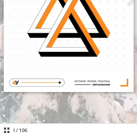
I
/
106